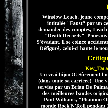
Winslow Leach, jeune composit
intitulée "Faust" par un c
demander des comptes, Leach s
"Death Records". Poursuivi p
S'évadant, il se coince accident
Défiguré, celui-ci hante le no
Critiqu
Kev_Taran
Un vrai bijou !!! Sûrement l'
(dans toute sa carrière). Une 
servies par un Brian De Palma
des meilleures bandes origina
Paul Williams, "Phantom Of
monde Rock'N'Roll pendant 1h