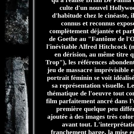
culte d'un nouvel Holly
d'habitude chez le cinéaste, i
connus et reconnus exposé
complètement déjantée et parfo
de Goethe au "Fantôme de l'
l'inévitable Alfred Hitchcock 
en dérision, au même titre 
Trop"), les références abondent
jeu de massacre imprévisible e
portrait féminin se voit idéali
sa représentation visuelle. L
thématique de l'oeuvre tout com
film parfaitement ancré dans l
première quelque peu diffé
ajoutée à des images très colo
avant tout. L'interprétat
franchement barge, la mise e