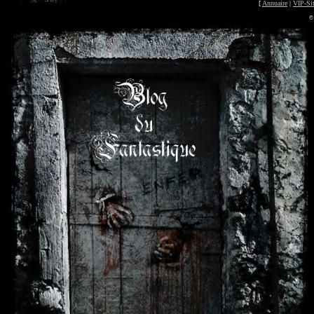
[
Annuaire
|
VIP-Si
©