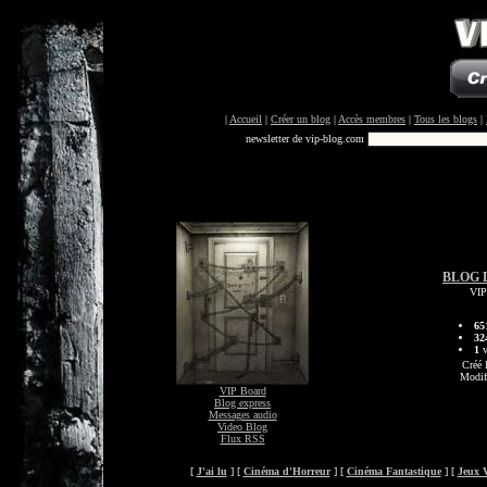
|
Accueil
|
Créer un blog
|
Accès membres
|
Tous les blogs
|
newsletter de vip-blog.com
BLOG 
VIP
65
32
1
v
Créé 
Modif
VIP Board
Blog express
Messages audio
Video Blog
Flux RSS
[
J'ai lu
] [
Cinéma d'Horreur
] [
Cinéma Fantastique
] [
Jeux 